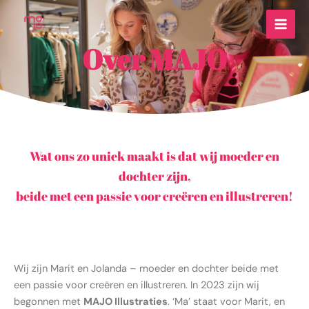
Ga
naar
de
Over MAJO
inhoud
Wat ons zo uniek maakt is dat wij moeder en
dochter zijn,
beide met een passie voor creëren en illustreren!
Wij zijn Marit en Jolanda – moeder en dochter beide met
een passie voor creëren en illustreren. In 2023 zijn wij
begonnen met
MAJO Illustraties
. ‘Ma’ staat voor Marit, en