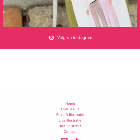
Volg op Instagram
Home
Over MAJO
Bruiloft Illustratie
Live illustratie
Huis Illustratie
Contact